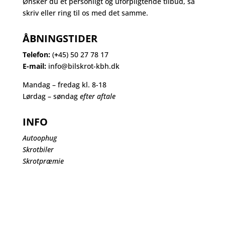
Ønsker du et personligt og uforpligtende tilbud, så
skriv eller ring til os med det samme.
ÅBNINGSTIDER
Telefon:
(
+
45) 50 27 78 17
E-mail:
info@bilskrot-kbh.dk
Mandag – fredag kl. 8-18
Lørdag – søndag
efter aftale
INFO
Autoophug
Skrotbiler
Skrotpræmie