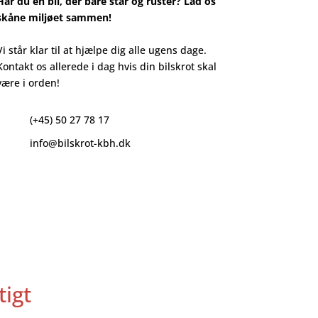
Har du en bil, der bare står og ruster? Lad os
skåne miljøet sammen!
Vi står klar til at hjælpe dig alle ugens dage.
Kontakt os allerede i dag hvis din bilskrot skal
være i orden!
(+45) 50 27 78 17
info@bilskrot-kbh.dk
igt