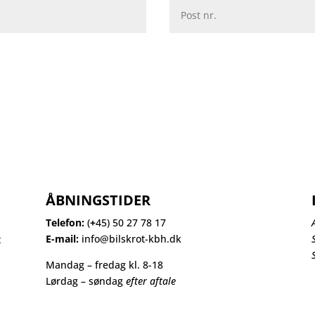
ÅBNINGSTIDER
Telefon:
(
+
45) 50 27 78 17
n
E-mail:
info@bilskrot-kbh.dk
t
Mandag – fredag kl. 8-18
Lørdag – søndag
efter aftale