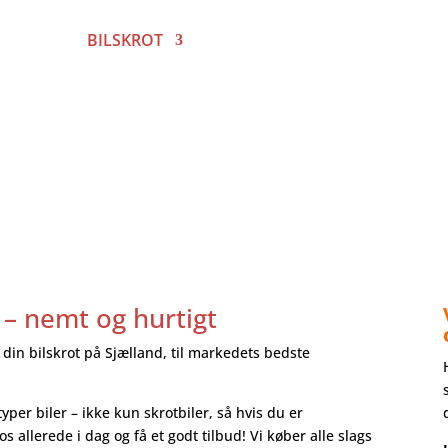
FORSIDE
BILSKROT
AUTOOPHUG
SKROTPRÆMI
 – nemt og hurtigt
 din bilskrot på Sjælland, til markedets bedste
typer biler – ikke kun skrotbiler, så hvis du er
 os allerede i dag og få et godt tilbud! Vi køber alle slags