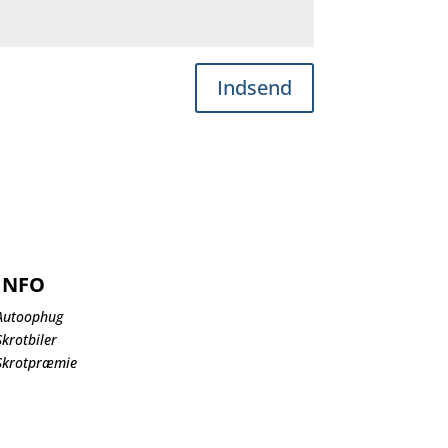
Indsend
INFO
Autoophug
Skrotbiler
Skrotpræmie