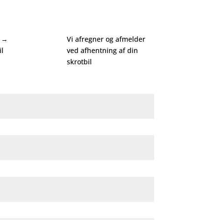
d →
Vi afregner og afmelder
il
ved afhentning af din
skrotbil