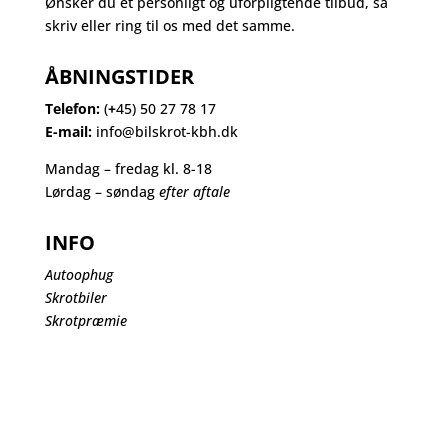
Ønsker du et personligt og uforpligtende tilbud, så
skriv eller ring til os med det samme.
ÅBNINGSTIDER
Telefon:
(
+
45) 50 27 78 17
E-mail:
info@bilskrot-kbh.dk
Mandag – fredag kl. 8-18
Lørdag – søndag
efter aftale
INFO
Autoophug
Skrotbiler
Skrotpræmie