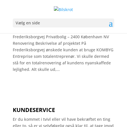
Frederiksborgvej – Læs mere
Vælg en side
af
komadmin
|
jan 21, 2021
Frederiksborgvej Privatbolig – 2400 København NV
Renovering Beskrivelse af projektet På
Frederiksborgvej ønskede kunden at bruge KOMBYG
Entreprise som totalentreprenør. Vi skulle dermed
stå for en totalrenovering af kundens nyanskaffede
lejlighed. Alt skulle ud,...
KUNDESERVICE
Er du kommet i tvivl eller vil have bekræftet en ting
eller to, så er vi selvfølgelig også klar til, at tage imod